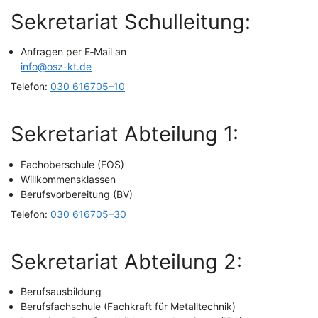
Sekre­ta­ri­at Schulleitung:
Anfra­gen per E‑Mail an
info@osz-kt.de
Tele­fon:
030 616705–10
Sekre­ta­ri­at Abtei­lung 1:
Fach­ober­schu­le (FOS)
Will­kom­mens­klas­sen
Berufs­vor­be­rei­tung (BV)
Tele­fon:
030 616705–30
Sekre­ta­ri­at Abtei­lung 2:
Berufs­aus­bil­dung
Berufs­fach­schu­le (Fach­kraft für Metalltechnik)