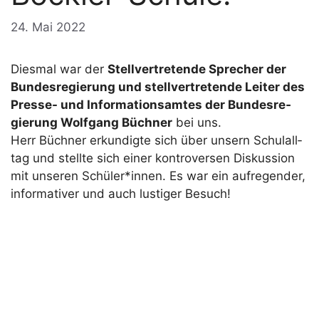
24. Mai 2022
Dies­mal war der
Stell­ver­tre­ten­de Spre­cher der
Bun­des­re­gie­rung und stell­ver­tre­ten­de Lei­ter des
Pres­se- und Infor­ma­ti­ons­am­tes der Bun­des­re­
gie­rung Wolf­gang Büch­ner
bei uns.
Herr Büch­ner erkun­dig­te sich über unsern Schul­all­
tag und stell­te sich einer kon­tro­ver­sen Dis­kus­si­on
mit unse­ren Schüler*innen. Es war ein auf­re­gen­der,
infor­ma­ti­ver und auch lus­ti­ger Besuch!