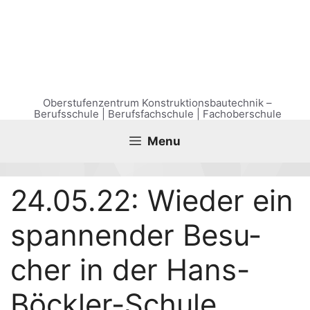
Zum
Inhalt
springen
Oberstufenzentrum Konstruktionsbautechnik –
Berufsschule | Berufsfachschule | Fachoberschule
Menu
24.05.22: Wie­der ein
span­nen­der Besu­
cher in der Hans-
Böckler-Schule.