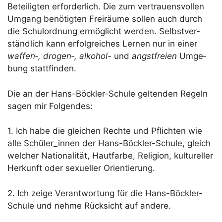
Betei­lig­ten erfor­der­lich. Die zum ver­trau­ens­vol­len
Umgang benö­tig­ten Frei­räu­me sol­len auch durch
die Schul­ord­nung ermög­licht wer­den. Selbst­ver­
ständ­lich kann erfolg­rei­ches Ler­nen nur in einer
waffen‑, drogen‑, alko­hol-
und
angst­frei­en
Umge­
bung stattfinden.
Die an der Hans-Böck­ler-Schu­le gel­ten­den Regeln
sagen mir Folgendes:
1. Ich habe die glei­chen Rech­te und Pflich­ten wie
alle Schüler_innen der Hans-Böck­ler-Schu­le, gleich
wel­cher Natio­na­li­tät, Haut­far­be, Reli­gi­on, kul­tu­rel­ler
Her­kunft oder sexu­el­ler Orientierung.
2. Ich zei­ge Ver­ant­wor­tung für die Hans-Böck­ler-
Schu­le und neh­me Rück­sicht auf andere.