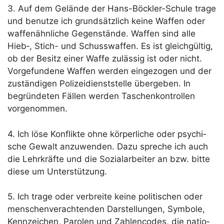
3. Auf dem Gelän­de der Hans-Böck­ler-Schu­le tra­ge
und benut­ze ich grund­sätz­lich kei­ne Waf­fen oder
waf­fen­ähn­li­che Gegen­stän­de. Waf­fen sind alle
Hieb‑, Stich- und Schuss­waf­fen. Es ist gleich­gül­tig,
ob der Besitz einer Waf­fe zuläs­sig ist oder nicht.
Vor­ge­fun­de­ne Waf­fen wer­den ein­ge­zo­gen und der
zustän­di­gen Poli­zei­dienst­stel­le über­ge­ben. In
begrün­de­ten Fäl­len wer­den Taschen­kon­trol­len
vorgenommen.
4. Ich löse Kon­flik­te ohne kör­per­li­che oder psy­chi­
sche Gewalt anzu­wen­den. Dazu spre­che ich auch
die Lehr­kräf­te und die Sozi­al­ar­bei­ter an bzw. bit­te
die­se um Unterstützung.
5. Ich tra­ge oder ver­brei­te kei­ne poli­ti­schen oder
men­schen­ver­ach­ten­den Dar­stel­lun­gen, Sym­bo­le,
Kenn­zei­chen, Paro­len und Zah­len­codes, die natio­