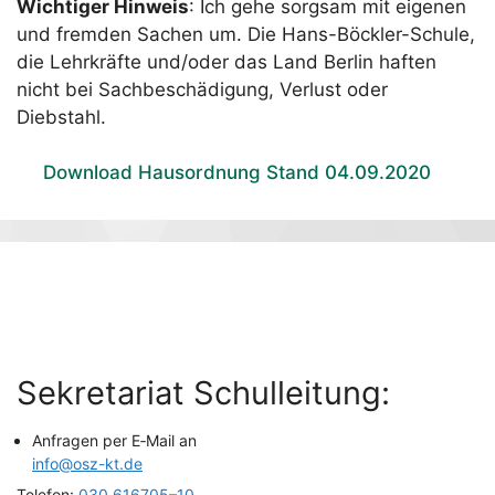
Wich­ti­ger Hin­weis
: Ich gehe sorg­sam mit eige­nen
und frem­den Sachen um. Die Hans-Böck­ler-Schu­le,
die Lehr­kräf­te und/oder das Land Ber­lin haf­ten
nicht bei Sach­be­schä­di­gung, Ver­lust oder
Diebstahl.
Down­load Haus­ord­nung Stand 04.09.2020
Sekre­ta­ri­at Schulleitung:
Anfra­gen per E‑Mail an
info@osz-kt.de
Tele­fon:
030 616705–10