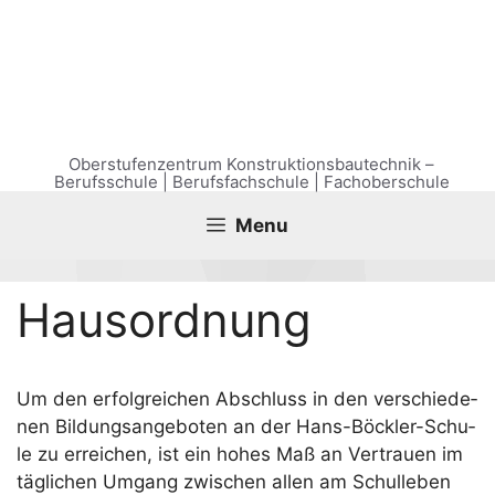
Zum
Inhalt
springen
Oberstufenzentrum Konstruktionsbautechnik –
Berufsschule | Berufsfachschule | Fachoberschule
Menu
Haus­ord­nung
Um den erfolg­rei­chen Abschluss in den ver­schie­de­
nen Bil­dungs­an­ge­bo­ten an der Hans-Böck­ler-Schu­
le zu errei­chen, ist ein hohes Maß an Ver­trau­en im
täg­li­chen Umgang zwi­schen allen am Schul­le­ben