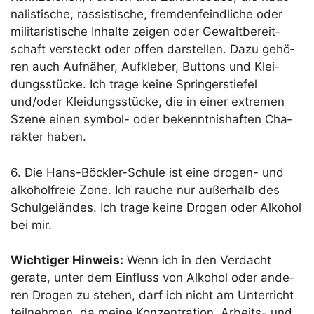
na­lis­ti­sche, ras­sis­ti­sche, frem­den­feind­li­che oder
mili­ta­ris­ti­sche Inhal­te zei­gen oder Gewalt­be­reit­
schaft ver­steckt oder offen dar­stel­len. Dazu gehö­
ren auch Auf­nä­her, Auf­kle­ber, But­tons und Klei­
dungs­stü­cke. Ich tra­ge kei­ne Sprin­ger­stie­fel
und/oder Klei­dungs­stü­cke, die in einer extre­men
Sze­ne einen sym­bol- oder bekennt­nis­haf­ten Cha­
rak­ter haben.
6. Die Hans-Böck­ler-Schu­le ist eine dro­gen- und
alko­hol­freie Zone. Ich rau­che nur außer­halb des
Schul­ge­län­des. Ich tra­ge kei­ne Dro­gen oder Alko­hol
bei mir.
Wich­ti­ger Hin­weis:
Wenn ich in den Ver­dacht
gera­te, unter dem Ein­fluss von Alko­hol oder ande­
ren Dro­gen zu ste­hen, darf ich nicht am Unter­richt
teil­neh­men, da mei­ne Kon­zen­tra­ti­on, Arbeits- und