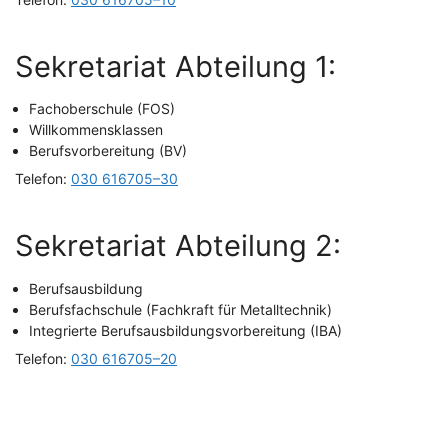
Sekre­ta­ri­at Abtei­lung 1:
Fach­ober­schu­le (FOS)
Will­kom­mens­klas­sen
Berufs­vor­be­rei­tung (BV)
Tele­fon:
030 616705–30
Sekre­ta­ri­at Abtei­lung 2:
Berufs­aus­bil­dung
Berufs­fach­schu­le (Fach­kraft für Metalltechnik)
Inte­grier­te Berufs­aus­bil­dungs­vor­be­rei­tung (IBA)
Tele­fon:
030 616705–20