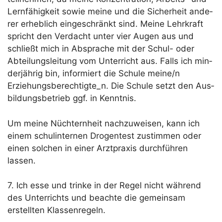
Lern­fä­hig­keit sowie mei­ne und die Sicher­heit ande­
rer erheb­lich ein­ge­schränkt sind. Mei­ne Lehr­kraft
spricht den Ver­dacht unter vier Augen aus und
schließt mich in Abspra­che mit der Schul- oder
Abtei­lungs­lei­tung vom Unter­richt aus. Falls ich min­
der­jäh­rig bin, infor­miert die Schu­le meine/n
Erziehungsberechtigte_n. Die Schu­le setzt den Aus­
bil­dungs­be­trieb ggf. in Kenntnis.
Um mei­ne Nüch­tern­heit nach­zu­wei­sen, kann ich
einem schul­in­ter­nen Dro­gen­test zustim­men oder
einen sol­chen in einer Arzt­pra­xis durch­füh­ren
lassen.
7. Ich esse und trin­ke in der Regel nicht wäh­rend
des Unter­richts und beach­te die gemein­sam
erstell­ten Klassenregeln.