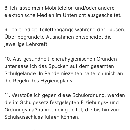
8. Ich las­se mein Mobil­te­le­fon und/oder ande­re
elek­tro­ni­sche Medi­en im Unter­richt ausgeschaltet.
9. Ich erle­di­ge Toi­let­ten­gän­ge wäh­rend der Pau­sen.
Über begrün­de­te Aus­nah­men ent­schei­det die
jewei­li­ge Lehrkraft.
10. Aus gesundheitlichen/hygienischen Grün­den
unter­las­se ich das Spu­cken auf dem gesam­ten
Schul­ge­län­de. In Pan­de­mie­zei­ten hal­te ich mich an
die Regeln des Hygieneplans.
11. Ver­sto­ße ich gegen die­se Schul­ord­nung, wer­den
die im Schul­ge­setz fest­ge­leg­ten Erzie­hungs- und
Ord­nungs­maß­nah­men ein­ge­lei­tet, die bis hin zum
Schul­aus­schluss füh­ren können.