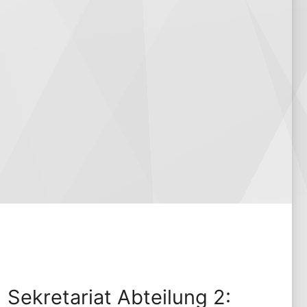
Sekre­ta­ri­at Abtei­lung 2: