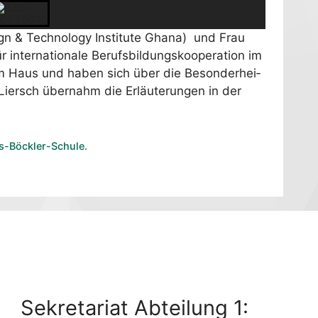
 & Tech­no­lo­gy Insti­tu­te Gha­na) und Frau
 inter­na­tio­na­le Berufs­bil­dungs­ko­ope­ra­ti­on im
ns im Haus und haben sich über die Beson­der­hei­
Liersch über­nahm die Erläu­te­run­gen in der
ns-Böckler-Schule.
Sekre­ta­ri­at Abtei­lung 1: