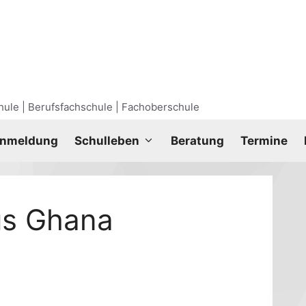
ule | Berufsfachschule | Fachoberschule
nmel­dung
Schul­le­ben
Bera­tung
Ter­mi­ne
us Ghana