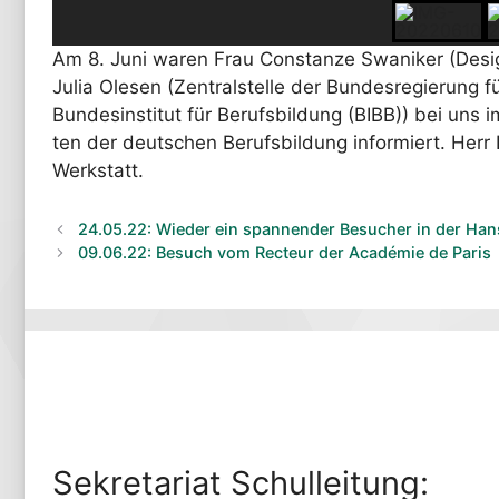
Am 8. Juni waren Frau Con­stan­ze Swa­ni­ker (Design
Julia Ole­sen (Zen­tral­stel­le der Bun­des­re­gie­rung für
Bun­des­in­sti­tut für Berufs­bil­dung (BIBB)) bei u
ten der deut­schen Berufs­bil­dung infor­miert. Herr 
Werkstatt.
24.05.22: Wie­der ein span­nen­der Besu­cher in der Ha
09.06.22: Besuch vom Rec­teur der Aca­dé­mie de Paris
Sekre­ta­ri­at Schulleitung: