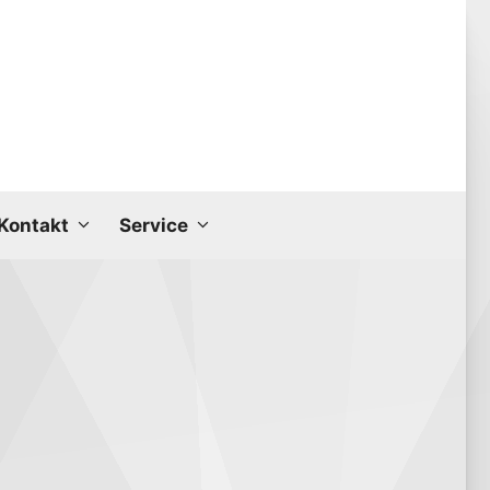
Kon­takt
Ser­vice