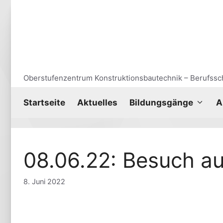
Zum
Inhalt
springen
Oberstufenzentrum Konstruktionsbautechnik – Berufssch
Start­sei­te
Aktu­el­les
Bil­dungs­gän­ge
A
08.06.22: Besuch a
8. Juni 2022