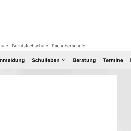
ule | Berufsfachschule | Fachoberschule
nmel­dung
Schul­le­ben
Bera­tung
Ter­mi­ne