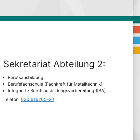
Sekre­ta­ri­at Abtei­lung 2:
Berufs­aus­bil­dung
Berufs­fach­schu­le (Fach­kraft für Metalltechnik)
Inte­grier­te Berufs­aus­bil­dungs­vor­be­rei­tung (IBA)
Tele­fon:
030 616705–20