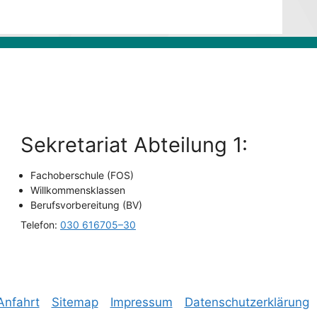
Sekre­ta­ri­at Abtei­lung 1:
Fach­ober­schu­le (FOS)
Will­kom­mens­klas­sen
Berufs­vor­be­rei­tung (BV)
Tele­fon:
030 616705–30
Anfahrt
Site­map
Impres­sum
Daten­schutz­er­klä­rung