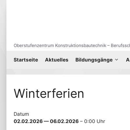
Zum
Inhalt
springen
Oberstufenzentrum Konstruktionsbautechnik – Berufssch
Start­sei­te
Aktu­el­les
Bil­dungs­gän­ge
A
Win­ter­fe­ri­en
Datum
02.02.2026 — 06.02.2026
– 0:00 Uhr