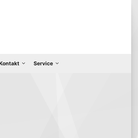
Kon­takt
Ser­vice