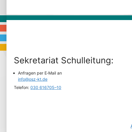
Sekre­ta­ri­at Schulleitung:
Anfra­gen per E‑Mail an
info@osz-kt.de
Tele­fon:
030 616705–10