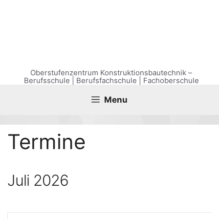
Zum
Inhalt
springen
Oberstufenzentrum Konstruktionsbautechnik –
Berufsschule | Berufsfachschule | Fachoberschule
Menu
Ter­mi­ne
Juli 2026