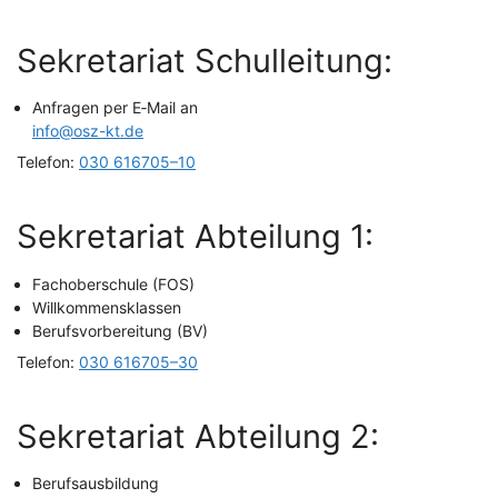
Sekre­ta­ri­at Schulleitung:
Anfra­gen per E‑Mail an
info@osz-kt.de
Tele­fon:
030 616705–10
Sekre­ta­ri­at Abtei­lung 1:
Fach­ober­schu­le (FOS)
Will­kom­mens­klas­sen
Berufs­vor­be­rei­tung (BV)
Tele­fon:
030 616705–30
Sekre­ta­ri­at Abtei­lung 2:
Berufs­aus­bil­dung