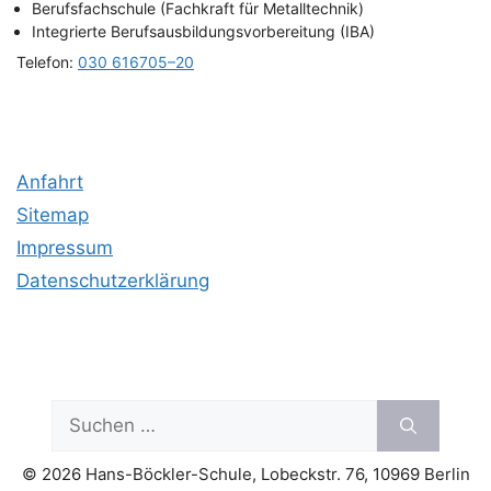
Berufs­fach­schu­le (Fach­kraft für Metalltechnik)
Inte­grier­te Berufs­aus­bil­dungs­vor­be­rei­tung (IBA)
Tele­fon:
030 616705–20
Anfahrt
Site­map
Impres­sum
Daten­schutz­er­klä­rung
Suchen
nach:
© 2026 Hans-Böckler-Schule, Lobeckstr. 76, 10969 Berlin