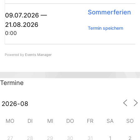
Som­mer­fe­ri­en
09.07.2026 —
21.08.2026
Ter­min speichern
0:00
Powered by
Events Mana­ger
Ter­mi­ne
MO
DI
MI
DO
FR
SA
SO
27
28
29
30
31
1
2