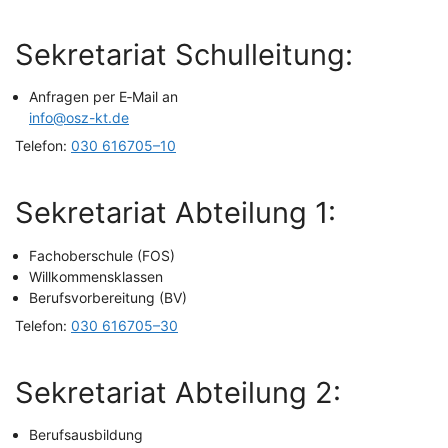
Sekre­ta­ri­at Schulleitung:
Anfra­gen per E‑Mail an
info@osz-kt.de
Tele­fon:
030 616705–10
Sekre­ta­ri­at Abtei­lung 1:
Fach­ober­schu­le (FOS)
Will­kom­mens­klas­sen
Berufs­vor­be­rei­tung (BV)
Tele­fon:
030 616705–30
Sekre­ta­ri­at Abtei­lung 2:
Berufs­aus­bil­dung