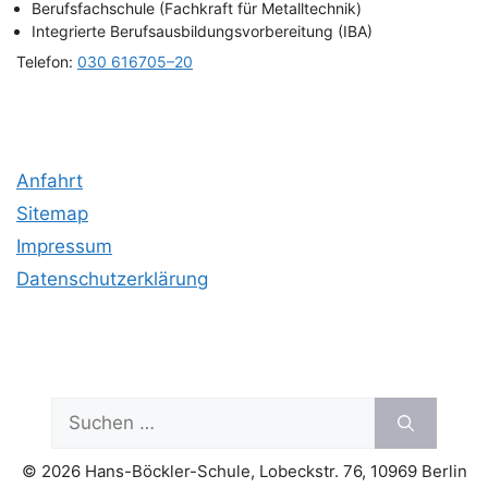
Berufs­fach­schu­le (Fach­kraft für Metalltechnik)
Inte­grier­te Berufs­aus­bil­dungs­vor­be­rei­tung (IBA)
Tele­fon:
030 616705–20
Anfahrt
Site­map
Impres­sum
Daten­schutz­er­klä­rung
Suchen
nach:
© 2026 Hans-Böckler-Schule, Lobeckstr. 76, 10969 Berlin