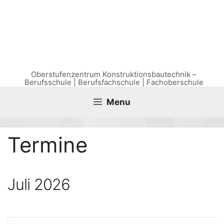
Zum
Inhalt
springen
Oberstufenzentrum Konstruktionsbautechnik –
Berufsschule | Berufsfachschule | Fachoberschule
Menu
Ter­mi­ne
Juli 2026