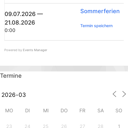
Som­mer­fe­ri­en
09.07.2026 —
21.08.2026
Ter­min speichern
0:00
Powered by
Events Mana­ger
Ter­mi­ne
MO
DI
MI
DO
FR
SA
SO
23
24
25
26
27
28
1