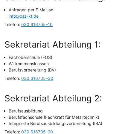
Anfra­gen per E‑Mail an
info@osz-kt.de
Tele­fon:
030 616705–10
Sekre­ta­ri­at Abtei­lung 1:
Fach­ober­schu­le (FOS)
Will­kom­mens­klas­sen
Berufs­vor­be­rei­tung (BV)
Tele­fon:
030 616705–30
Sekre­ta­ri­at Abtei­lung 2:
Berufs­aus­bil­dung
Berufs­fach­schu­le (Fach­kraft für Metalltechnik)
Inte­grier­te Berufs­aus­bil­dungs­vor­be­rei­tung (IBA)
Tele­fon:
030 616705–20