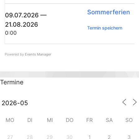
Som­mer­fe­ri­en
09.07.2026 —
21.08.2026
Ter­min speichern
0:00
Powered by
Events Mana­ger
Ter­mi­ne
MO
DI
MI
DO
FR
SA
SO
27
28
29
30
1
2
3