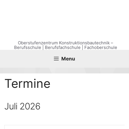
Zum
Inhalt
springen
Oberstufenzentrum Konstruktionsbautechnik –
Berufsschule | Berufsfachschule | Fachoberschule
Menu
Ter­mi­ne
Juli 2026