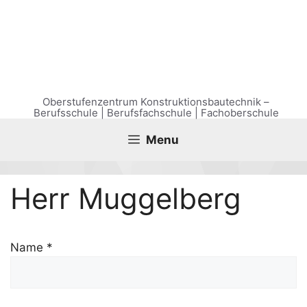
Zum
Inhalt
springen
Oberstufenzentrum Konstruktionsbautechnik –
Berufsschule | Berufsfachschule | Fachoberschule
Menu
Herr Mug­gel­berg
Name *