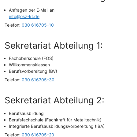
Anfra­gen per E‑Mail an
info@osz-kt.de
Tele­fon:
030 616705–10
Sekre­ta­ri­at Abtei­lung 1:
Fach­ober­schu­le (FOS)
Will­kom­mens­klas­sen
Berufs­vor­be­rei­tung (BV)
Tele­fon:
030 616705–30
Sekre­ta­ri­at Abtei­lung 2:
Berufs­aus­bil­dung
Berufs­fach­schu­le (Fach­kraft für Metalltechnik)
Inte­grier­te Berufs­aus­bil­dungs­vor­be­rei­tung (IBA)
Tele­fon:
030 616705–20