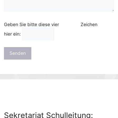
Geben Sie bit­te die­se vier
Zei­chen
hier ein:
Sekre­ta­ri­at Schulleitung: