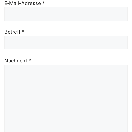
E‑Mail-Adres­se *
Betreff *
Nach­richt *