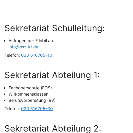
Sekre­ta­ri­at Schulleitung:
Anfra­gen per E‑Mail an
info@osz-kt.de
Tele­fon:
030 616705–10
Sekre­ta­ri­at Abtei­lung 1:
Fach­ober­schu­le (FOS)
Will­kom­mens­klas­sen
Berufs­vor­be­rei­tung (BV)
Tele­fon:
030 616705–30
Sekre­ta­ri­at Abtei­lung 2: