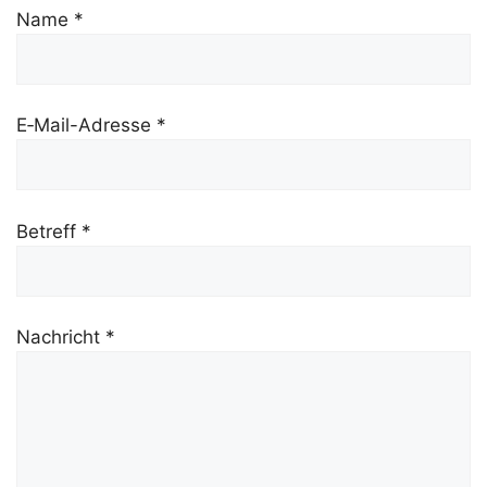
Name *
E‑Mail-Adres­se *
Betreff *
Nach­richt *