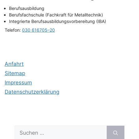
Berufs­aus­bil­dung
Berufs­fach­schu­le (Fach­kraft für Metalltechnik)
Inte­grier­te Berufs­aus­bil­dungs­vor­be­rei­tung (IBA)
Tele­fon:
030 616705–20
Anfahrt
Site­map
Impres­sum
Daten­schutz­er­klä­rung
Suchen
nach: