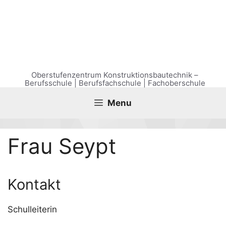
Zum
Inhalt
springen
Oberstufenzentrum Konstruktionsbautechnik –
Berufsschule | Berufsfachschule | Fachoberschule
Menu
Frau Seypt
Kon­takt
Schul­lei­te­rin